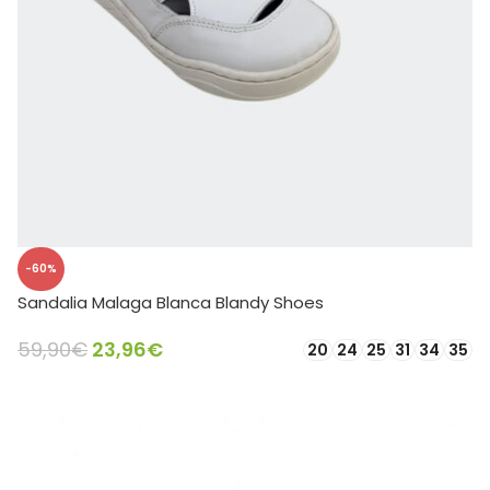
-60%
Sandalia Malaga Blanca Blandy Shoes
59,90
€
23,96
€
20
24
25
31
34
35
SELECCIONAR OPCIONES