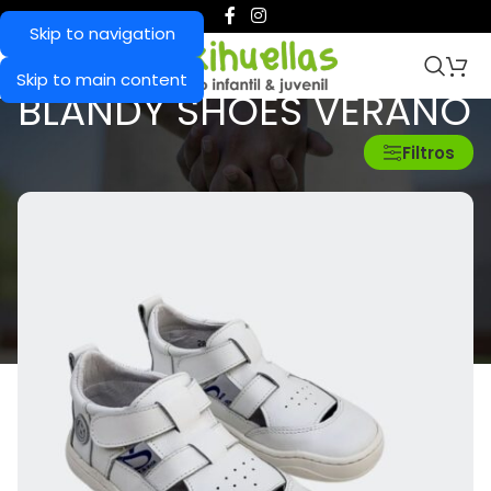
Skip to navigation
Skip to main content
BLANDY SHOES VERANO
Inicio
/
Blandy Shoes Verano
Filtros