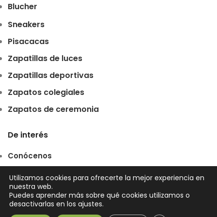
Blucher
Sneakers
Pisacacas
Zapatillas de luces
Zapatillas deportivas
Zapatos colegiales
Zapatos de ceremonia
De interés
Conócenos
Dónde estamos
Utilizamos cookies para ofrecerte la mejor experiencia en
nuestra web.
Preguntas frecuentes
Puedes aprender más sobre qué cookies utilizamos o
desactivarlas en los ajustes.
Términos y condiciones de venta