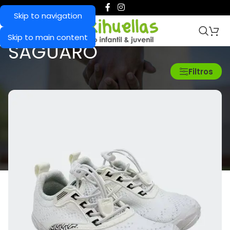
Skip to navigation
Skip to main content
SAGUARO
Inicio
/
Calzado Respetuoso
/
Saguaro
Filtros