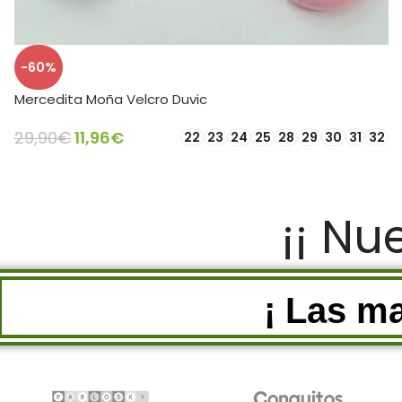
-60%
Mercedita Moña Velcro Duvic
29,90
€
11,96
€
22
23
24
25
28
29
30
31
32
SELECCIONAR OPCIONES
¡¡ Nu
¡ Las m