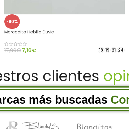
-60%
Mercedita Hebilla Duvic
17,90
€
7,16
€
18
19
21
24
SELECCIONAR OPCIONES
estros clientes
op
arcas más buscadas
Co