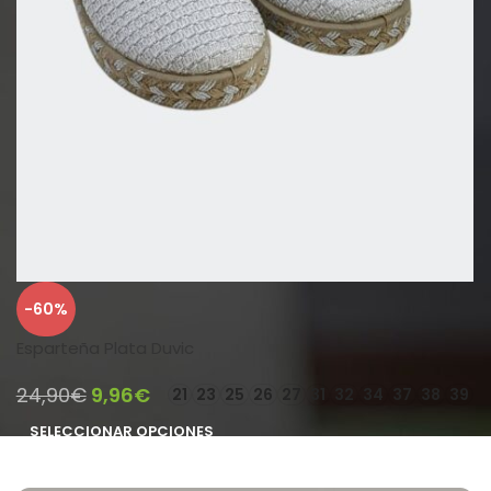
-60%
Esparteña Plata Duvic
24,90
€
9,96
€
21
23
25
26
27
31
32
34
37
38
39
SELECCIONAR OPCIONES