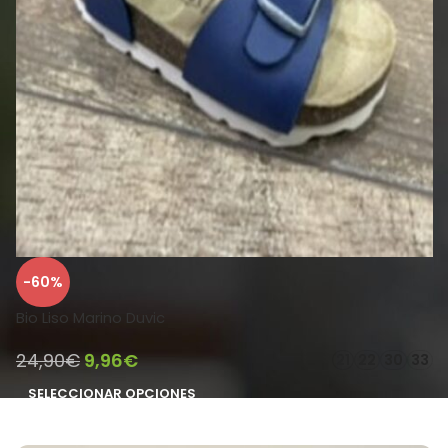
-60%
Bio Liso Marino Duvic
24,90
€
9,96
€
21
22
30
33
SELECCIONAR OPCIONES