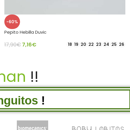
-60%
Pepito Hebilla Duvic
17,90
€
7,16
€
18
19
20
22
23
24
25
26
SELECCIONAR OPCIONES
inan
!!
nguitos
!