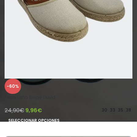
-60%
Esparteña Beige Duvid
24,90
€
9,96
€
30
33
35
38
SELECCIONAR OPCIONES