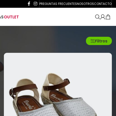
PREGUNTAS FRECUENTES
NOSOTROS
CONTACTO
AS
OUTLET
Mostrar
24
36
48
Filtros