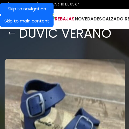
ENVÍO GRATIS EN PENÍNSULA A PARTIR DE 65€*
Skip to navigation
REBAJAS
NOVEDADES
CALZADO R
Skip to main content
DUVIC VERANO
Inicio
/
Duvic Verano