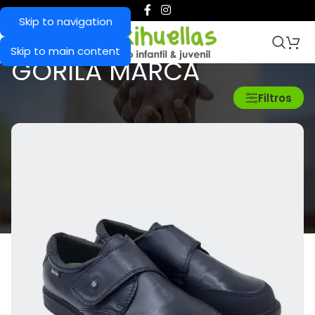
Skip to navigation
Skip to main content
GORILA MARCA
Inicio
/
Gorila Marca
Filtros