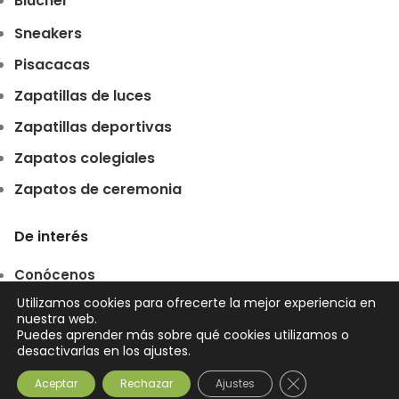
Blucher
Sneakers
Pisacacas
Zapatillas de luces
Zapatillas deportivas
Zapatos colegiales
Zapatos de ceremonia
De interés
Conócenos
Utilizamos cookies para ofrecerte la mejor experiencia en
Dónde estamos
nuestra web.
Puedes aprender más sobre qué cookies utilizamos o
Preguntas frecuentes
desactivarlas en los ajustes.
Términos y condiciones de venta
Cerrar el banner
Aceptar
Rechazar
Ajustes
Garantía y devoluciones