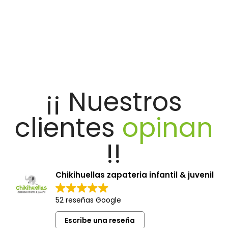
¡¡ Nuestros
clientes
opinan
!!
Chikihuellas zapateria infantil & juvenil
52 reseñas Google
Escribe una reseña