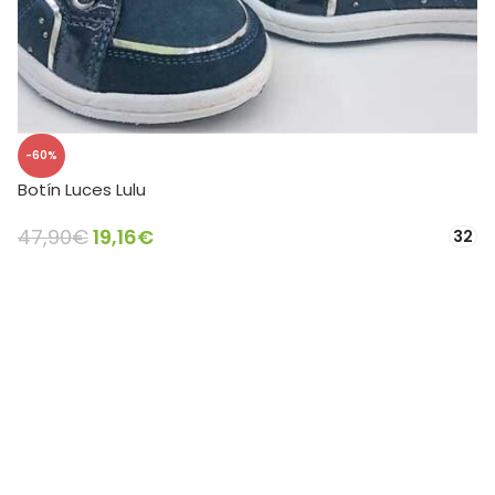
-60%
Botín Luces Lulu
47,90
€
19,16
€
32
SELECCIONAR OPCIONES