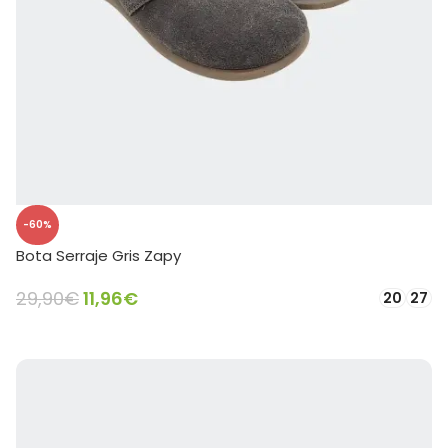
-60%
Bota Serraje Gris Zapy
29,90
€
11,96
€
20
27
SELECCIONAR OPCIONES