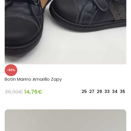
-60%
Botin Marino Amarillo Zapy
36,90
€
14,76
€
25
27
29
33
34
35
SELECCIONAR OPCIONES