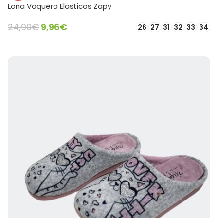
Lona Vaquera Elasticos Zapy
24,90
€
9,96
€
26
27
31
32
33
34
SELECCIONAR OPCIONES