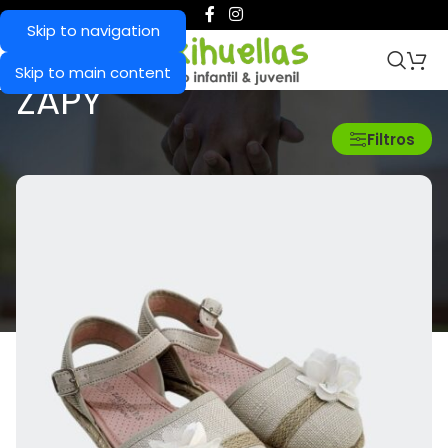
Skip to navigation
Skip to main content
ZAPY
Inicio
/
Productos etiquetados “ZAPY”
Filtros