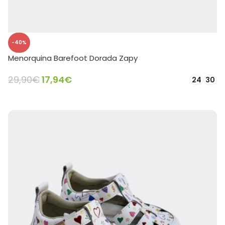
-40%
Menorquina Barefoot Dorada Zapy
29,90
€
17,94
€
24
30
SELECCIONAR OPCIONES