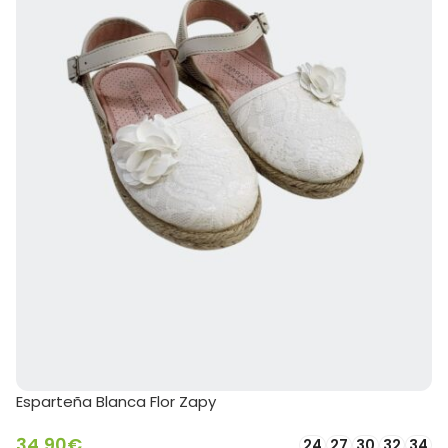
Esparteña Blanca Flor Zapy
34,90
€
24
27
30
32
34