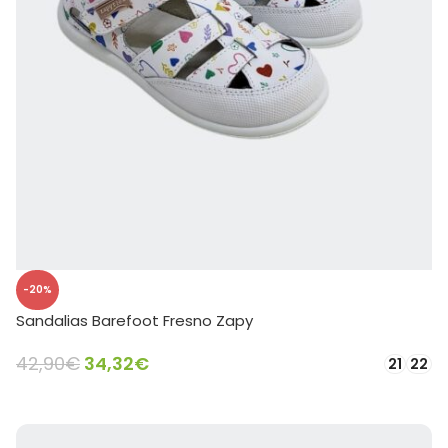
-20%
Sandalias Barefoot Fresno Zapy
42,90
€
34,32
€
21
22
SELECCIONAR OPCIONES