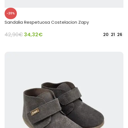
-20%
Sandalia Respetuosa Costelacion Zapy
42,90
€
34,32
€
20
21
26
SELECCIONAR OPCIONES