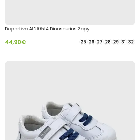
Deportiva AL210514 Dinosaurios Zapy
44,90
€
25
26
27
28
29
31
32
SELECCIONAR OPCIONES