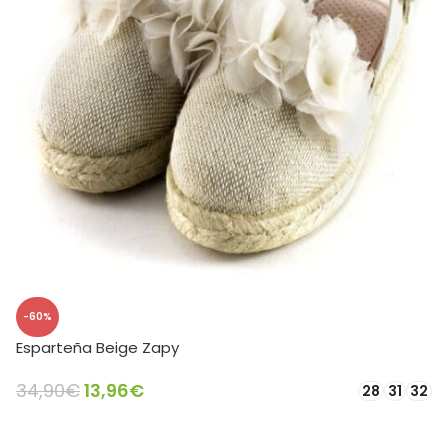
-60%
Esparteña Beige Zapy
34,90
€
13,96
€
28
31
32
SELECCIONAR OPCIONES