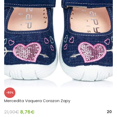
-60%
Mercedita Vaquera Corazon Zapy
21,90
€
8,76
€
20