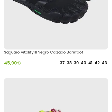
Saguaro Vitality III Negro Calzado Barefoot
45,90
€
37
38
39
40
41
42
43
SELECCIONAR OPCIONES