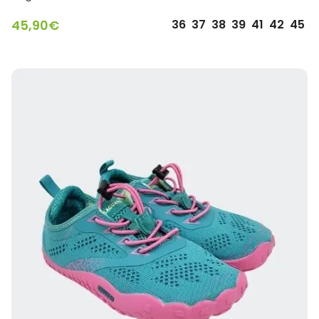
45,90
€
36
37
38
39
41
42
45
SELECCIONAR OPCIONES