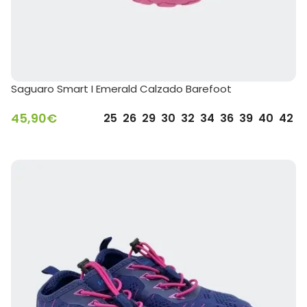
Saguaro Smart I Emerald Calzado Barefoot
45,90
€
25
26
29
30
32
34
36
39
40
42
SELECCIONAR OPCIONES