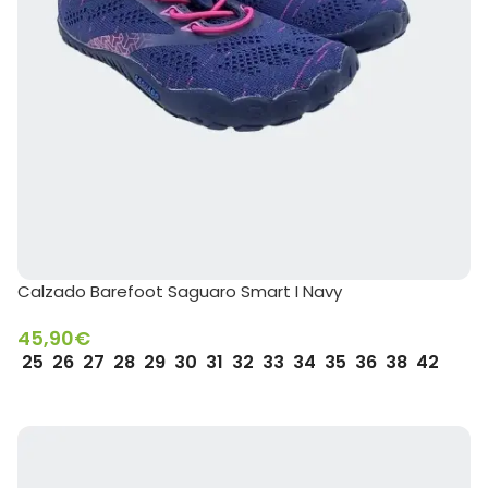
Calzado Barefoot Saguaro Smart I Navy
45,90
€
25
26
27
28
29
30
31
32
33
34
35
36
38
42
SELECCIONAR OPCIONES