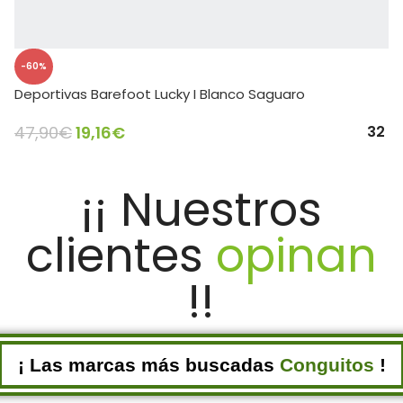
-60%
Deportivas Barefoot Lucky I Blanco Saguaro
47,90
€
19,16
€
32
SELECCIONAR OPCIONES
¡¡ Nuestros
clientes
opinan
!!
¡ Las marcas más buscadas
Pablosky
!