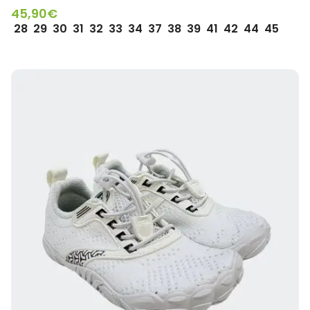
45,90
€
28
29
30
31
32
33
34
37
38
39
41
42
44
45
SELECCIONAR OPCIONES