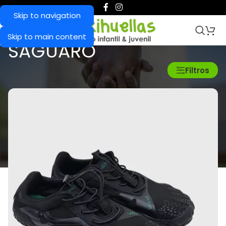
Skip to navigation
Skip to main content
SAGUARO
Inicio
/
MARCAS del producto
/
SAGUARO
Filtros