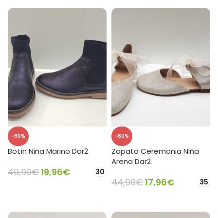
-60%
-60%
Botín Niña Marino Dar2
Zapato Ceremonia Niña
Arena Dar2
49,90
€
19,96
€
30
44,90
€
17,96
€
35
SELECCIONAR OPCIONES
SELECCIONAR OPCIONES