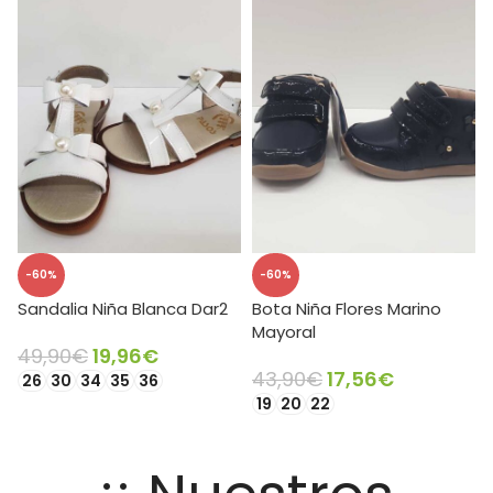
-60%
-60%
Sandalia Niña Blanca Dar2
Bota Niña Flores Marino
Mayoral
49,90
€
19,96
€
43,90
€
17,56
€
26
30
34
35
36
19
20
22
SELECCIONAR OPCIONES
SELECCIONAR OPCIONES