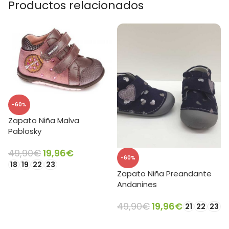
Productos relacionados
-60%
Zapato Niña Malva
Pablosky
49,90
€
19,96
€
-60%
18
19
22
23
Zapato Niña Preandante
SELECCIONAR OPCIONES
Andanines
49,90
€
19,96
€
21
22
23
SELECCIONAR OPCIONES