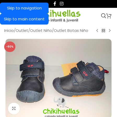
Skip to navigation
Skip to main content
Inicio
/
Outlet
/
Outlet Niño
/
Outlet Botas Niño
-60%
Haga Click para agrandar