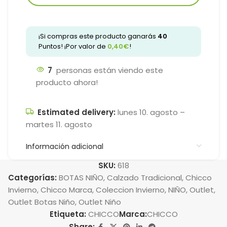
¡Si compras este producto ganarás
40
Puntos! ¡Por valor de
0,40
€
!
7
personas están viendo este
producto ahora!
Estimated delivery:
lunes 10. agosto –
martes 11. agosto
Información adicional
SKU:
618
Categorías:
BOTAS NIÑO
,
Calzado Tradicional
,
Chicco
Invierno
,
Chicco Marca
,
Coleccion Invierno
,
NIÑO
,
Outlet
,
Outlet Botas Niño
,
Outlet Niño
Etiqueta:
CHICCO
Marca:
CHICCO
Share: