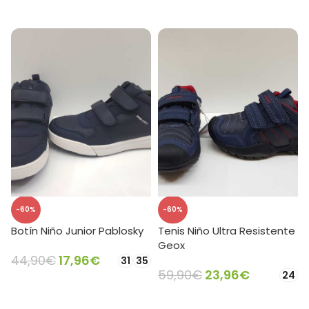
SELECCIONAR OPCIONES
SELECCIONAR OPCIONES
-60%
-60%
Botín Niño Junior Pablosky
Tenis Niño Ultra Resistente
Geox
44,90
€
17,96
€
31
35
59,90
€
23,96
€
24
SELECCIONAR OPCIONES
SELECCIONAR OPCIONES