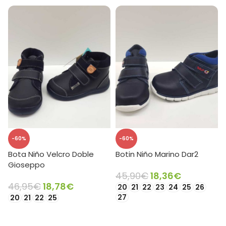
-60%
-60%
Bota Niño Velcro Doble
Botin Niño Marino Dar2
Gioseppo
45,90
€
18,36
€
46,95
€
18,78
€
20
21
22
23
24
25
26
27
20
21
22
25
SELECCIONAR OPCIONES
SELECCIONAR OPCIONES