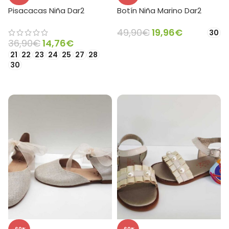
Pisacacas Niña Dar2
Botín Niña Marino Dar2
49,90
€
19,96
€
30
36,90
€
14,76
€
SELECCIONAR OPCIONES
21
22
23
24
25
27
28
30
SELECCIONAR OPCIONES