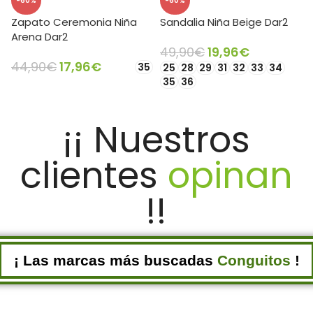
-60%
-60%
Zapato Ceremonia Niña
Sandalia Niña Beige Dar2
Arena Dar2
49,90
€
19,96
€
44,90
€
17,96
€
35
25
28
29
31
32
33
34
35
36
SELECCIONAR OPCIONES
SELECCIONAR OPCIONES
¡¡ Nuestros
clientes
opinan
!!
¡ Las marcas más buscadas
Conguitos
!