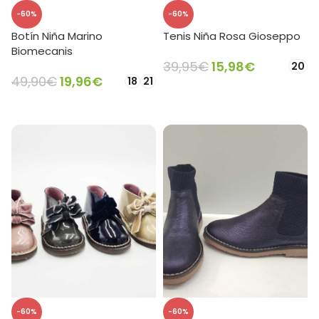
-60%
-60%
Botín Niña Marino
Tenis Niña Rosa Gioseppo
Biomecanis
39,95
€
15,98
€
20
49,90
€
19,96
€
18
21
SELECCIONAR OPCIONES
SELECCIONAR OPCIONES
-60%
-60%