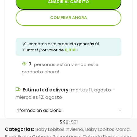
AÑADIR AL CARRITO
COMPRAR AHORA
¡Si compras este producto ganarás
91
Puntos! ¡Por valor de
0,91
€
!
7
personas están viendo este
producto ahora!
Estimated delivery:
martes 11. agosto –
miércoles 12. agosto
Información adicional
SKU:
901
Categorías:
Baby Lobitos Invierno
,
Baby Lobitos Marca
,
Black Friday Calzado Respetuoso
,
Calzado Respetuoso
,