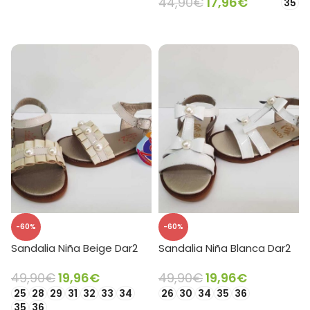
44,90
€
17,96
€
35
SELECCIONAR OPCIONES
-60%
-60%
Sandalia Niña Beige Dar2
Sandalia Niña Blanca Dar2
49,90
€
19,96
€
49,90
€
19,96
€
25
28
29
31
32
33
34
26
30
34
35
36
35
36