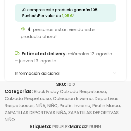
¡Si compras este producto ganarás
105
Puntos! ¡Por valor de
1,05
€
!
4
personas están viendo este
producto ahora!
Estimated delivery:
miércoles 12. agosto
– jueves 13. agosto
Información adicional
SKU:
1012
Categorías:
Black Friday Calzado Respetuoso
,
Calzado Respetuoso
,
Coleccion Invierno
,
Deportivas
Respetuosas
,
NIÑA
,
NIÑO
,
Pirufin Invierno
,
Pirufin Marca
,
ZAPATILLAS DEPORTIVAS NIÑA
,
ZAPATILLAS DEPORTIVAS
NIÑO
Etiqueta:
PIRUFLEX
Marca:
PIRUFIN