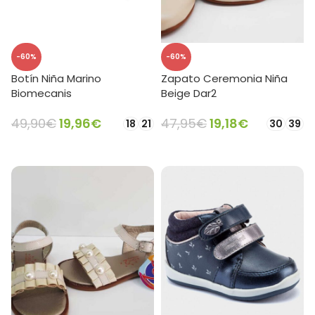
-60%
-60%
Botín Niña Marino
Zapato Ceremonia Niña
Biomecanis
Beige Dar2
49,90
€
19,96
€
47,95
€
19,18
€
18
21
30
39
SELECCIONAR OPCIONES
SELECCIONAR OPCIONES