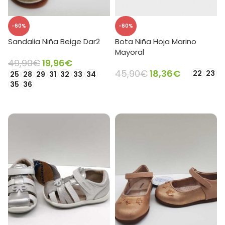
-60%
-60%
Sandalia Niña Beige Dar2
Bota Niña Hoja Marino
Mayoral
49,90
€
19,96
€
45,90
€
18,36
€
22
23
25
28
29
31
32
33
34
35
36
SELECCIONAR OPCIONES
SELECCIONAR OPCIONES