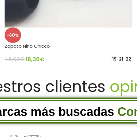
-60%
Zapato Niño Chicco
45,90
€
18,36
€
19
21
22
SELECCIONAR OPCIONES
estros clientes
op
arcas más buscadas
Pablos