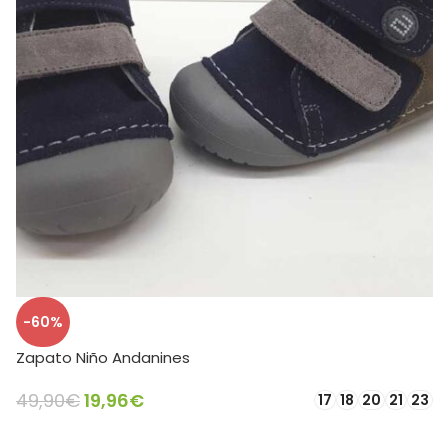
-60%
Zapato Niño Andanines
49,90
€
19,96
€
17
18
20
21
23
SELECCIONAR OPCIONES