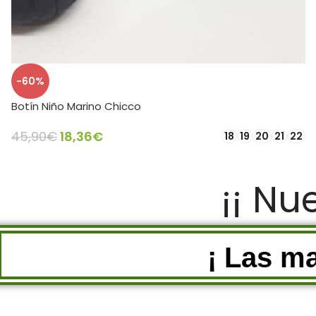
-60%
Botín Niño Marino Chicco
45,90
€
18,36
€
18
19
20
21
22
SELECCIONAR OPCIONES
¡¡ Nu
¡ Las m