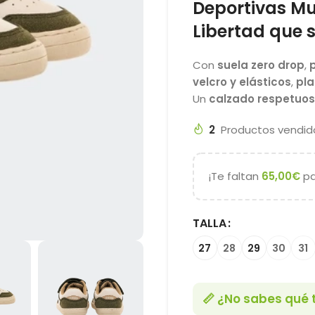
Deportivas Mu
Libertad que 
Con
suela zero drop
,
velcro y elásticos
,
pla
Un
calzado respetuo
2
Productos vendido
¡Te faltan
65,00
€
pa
TALLA
27
28
29
30
31
📏 ¿No sabes qué t