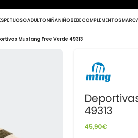
ESPETUOSO
ADULTO
NIÑA
NIÑO
BEBE
COMPLEMENTOS
MARC
ortivas Mustang Free Verde 49313
Deportiva
49313
45,90
€