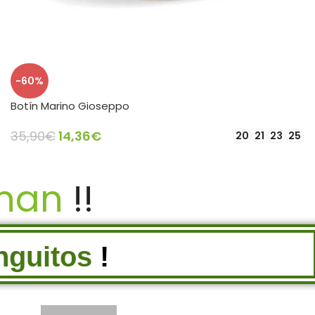
-60%
Botín Marino Gioseppo
35,90
€
14,36
€
20
21
23
25
SELECCIONAR OPCIONES
inan
!!
ky
Conguitos
!