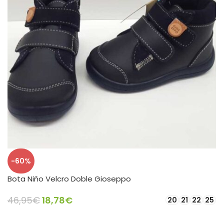
-60%
Bota Niño Velcro Doble Gioseppo
46,95
€
18,78
€
20
21
22
25
SELECCIONAR OPCIONES