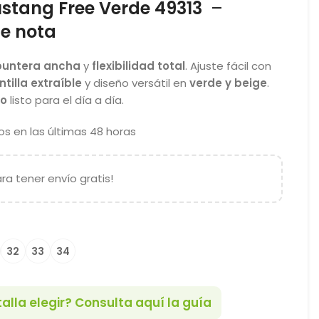
stang Free Verde 49313
–
se nota
puntera ancha
y
flexibilidad total
. Ajuste fácil con
ntilla extraíble
y diseño versátil en
verde y beige
.
so
listo para el día a día.
s en las últimas 48 horas
ra tener envío gratis!
32
33
34
alla elegir? Consulta aquí la guía