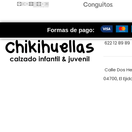
Formas de pago:
622 12 89 89
Calle Dos H
04700, El Ejid