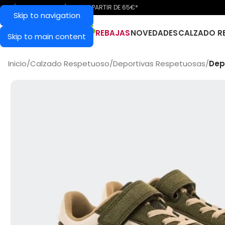
ENVÍO GRATIS EN PENÍNSULA A PARTIR DE 65€*
Skip to navigation
REBAJAS
NOVEDADES
CALZADO R
Skip to main content
Inicio
/
Calzado Respetuoso
/
Deportivas Respetuosas
/
Dep