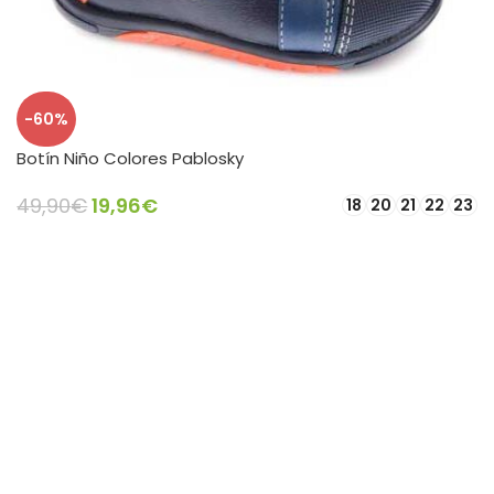
-60%
Botín Niño Colores Pablosky
49,90
€
19,96
€
18
20
21
22
23
SELECCIONAR OPCIONES