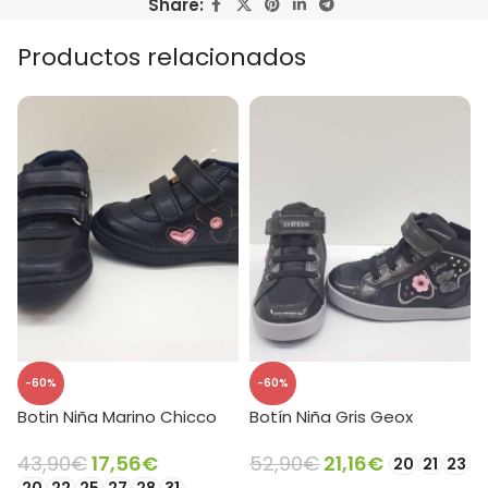
Share:
Productos relacionados
-60%
-60%
Botin Niña Marino Chicco
Botín Niña Gris Geox
43,90
€
17,56
€
52,90
€
21,16
€
20
21
23