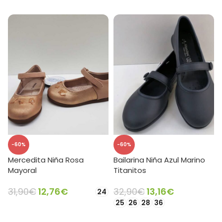
-60%
-60%
Mercedita Niña Rosa
Bailarina Niña Azul Marino
Mayoral
Titanitos
31,90
€
12,76
€
32,90
€
13,16
€
24
25
26
28
36
SELECCIONAR OPCIONES
SELECCIONAR OPCIONES