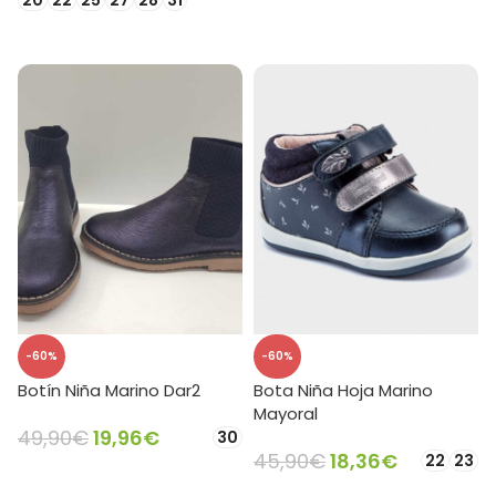
20
22
25
27
28
31
SELECCIONAR OPCIONES
SELECCIONAR OPCIONES
-60%
-60%
Botín Niña Marino Dar2
Bota Niña Hoja Marino
Mayoral
49,90
€
19,96
€
30
45,90
€
18,36
€
22
23
SELECCIONAR OPCIONES
SELECCIONAR OPCIONES