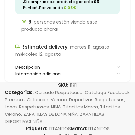
¡Si compras este producto ganarás
95
Puntos! ¡Por valor de
0,95
€
!
9
personas están viendo este
producto ahora!
Estimated delivery:
martes 11. agosto –
miércoles 12. agosto
Descripción
Información adicional
SKU:
1191
Categorías:
Calzado Respetuoso
,
Catalogo Facebook
Premium
,
Coleccion Verano
,
Deportivas Respetuosas
,
Lonas Respetuosas
,
NIÑA
,
Titanitos Marca
,
Titanitos
Verano
,
ZAPATILLAS DE LONA NIÑA
,
ZAPATILLAS
DEPORTIVAS NIÑA
Etiqueta:
TITANITOS
Marca:
TITANITOS