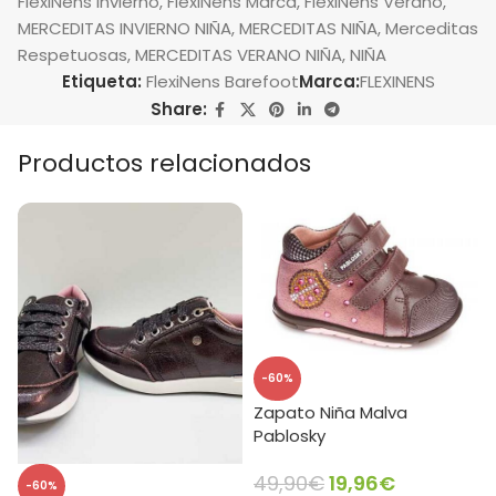
FlexiNens Invierno
,
FlexiNens Marca
,
FlexiNens Verano
,
MERCEDITAS INVIERNO NIÑA
,
MERCEDITAS NIÑA
,
Merceditas
Respetuosas
,
MERCEDITAS VERANO NIÑA
,
NIÑA
Etiqueta:
FlexiNens Barefoot
Marca:
FLEXINENS
Share:
Productos relacionados
-60%
Zapato Niña Malva
Pablosky
49,90
€
19,96
€
-60%