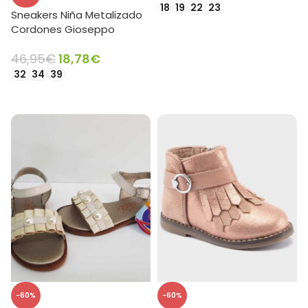
18
19
22
23
Sneakers Niña Metalizado
SELECCIONAR OPCIONES
Cordones Gioseppo
46,95
€
18,78
€
32
34
39
SELECCIONAR OPCIONES
-60%
-60%