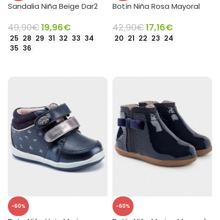
Sandalia Niña Beige Dar2
Botín Niña Rosa Mayoral
49,90
€
19,96
€
42,90
€
17,16
€
25
28
29
31
32
33
34
20
21
22
23
24
35
36
SELECCIONAR OPCIONES
SELECCIONAR OPCIONES
-60%
-60%