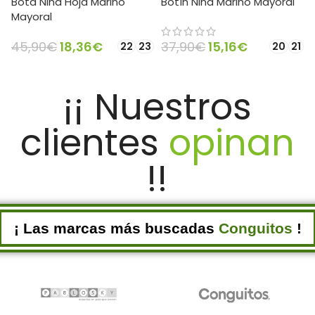
Bota Niña Hoja Marino
Botín Niña Marino Mayoral
Mayoral
45,90
€
18,36
€
37,90
€
15,16
€
22
23
20
21
SELECCIONAR OPCIONES
SELECCIONAR OPCIONES
¡¡ Nuestros
clientes
opinan
!!
¡ Las marcas más buscadas
Conguitos
!