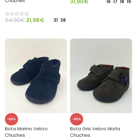
Chuches
31,90
€
16
17
18
19
SELECCIONAR OPCIONES
54,90
€
21,96
€
31
38
SELECCIONAR OPCIONES
-60%
-60%
Bota Marino Velcro
Bota Gris Velcro Moña
Chuches
Chuches