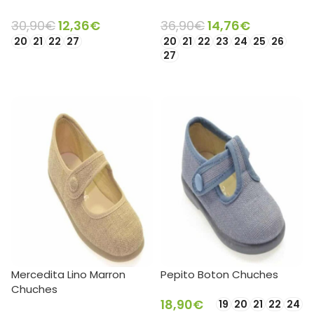
30,90
€
12,36
€
36,90
€
14,76
€
20
21
22
27
20
21
22
23
24
25
26
27
SELECCIONAR OPCIONES
SELECCIONAR OPCIONES
Mercedita Lino Marron
Pepito Boton Chuches
Chuches
18,90
€
19
20
21
22
24