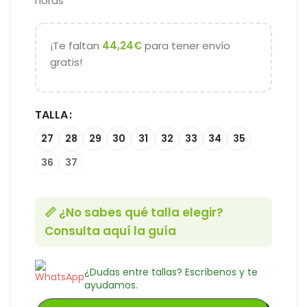
horas
¡Te faltan
44,24
€
para tener envío
gratis!
TALLA
27
28
29
30
31
32
33
34
35
36
37
📏 ¿No sabes qué talla elegir?
Consulta aquí la guía
¿Dudas entre tallas? Escríbenos y te
ayudamos.