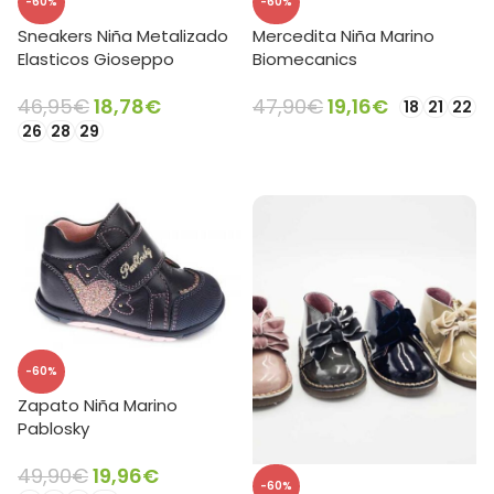
-60%
-60%
Sneakers Niña Metalizado
Mercedita Niña Marino
Elasticos Gioseppo
Biomecanics
46,95
€
18,78
€
47,90
€
19,16
€
18
21
22
26
28
29
SELECCIONAR OPCIONES
SELECCIONAR OPCIONES
-60%
Zapato Niña Marino
Pablosky
49,90
€
19,96
€
-60%