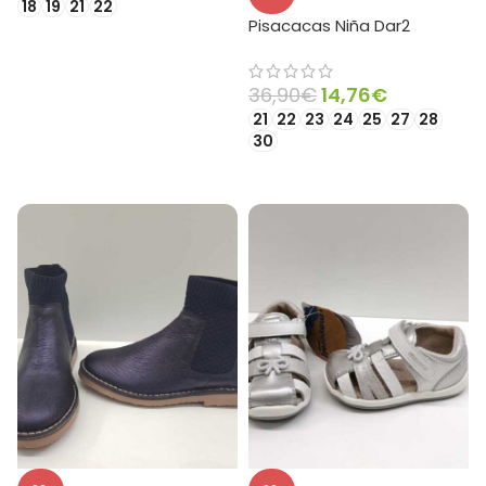
18
19
21
22
Pisacacas Niña Dar2
SELECCIONAR OPCIONES
36,90
€
14,76
€
21
22
23
24
25
27
28
30
SELECCIONAR OPCIONES