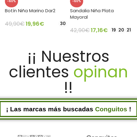
-60%
-60%
Botín Niña Marino Dar2
Sandalia Niña Plata
Mayoral
49,90
€
19,96
€
30
42,90
€
17,16
€
19
20
21
SELECCIONAR OPCIONES
SELECCIONAR OPCIONES
¡¡ Nuestros
clientes
opinan
!!
¡ Las marcas más buscadas
Conguitos
!