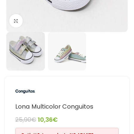
Haga Click para agrandar
Lona Multicolor Conguitos
25,90
€
10,36
€