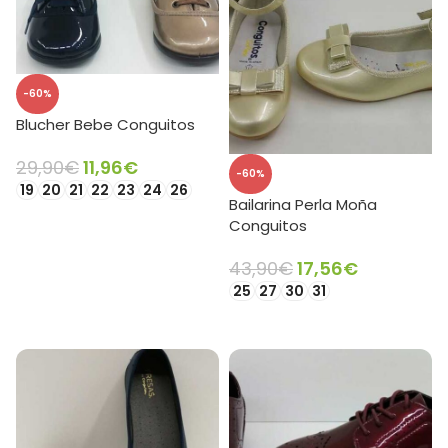
-60%
Blucher Bebe Conguitos
29,90
€
11,96
€
-60%
19
20
21
22
23
24
26
Bailarina Perla Moña
SELECCIONAR OPCIONES
Conguitos
43,90
€
17,56
€
25
27
30
31
SELECCIONAR OPCIONES