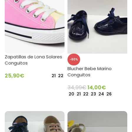
Zapatillas de Lona Solares
-60%
Conguitos
Blucher Bebe Marino
Conguitos
25,90
€
21
22
SELECCIONAR OPCIONES
34,99
€
14,00
€
20
21
22
23
24
26
SELECCIONAR OPCIONES