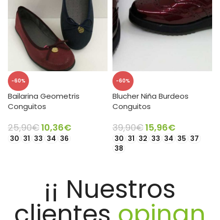
-60%
-60%
Bailarina Geometris
Blucher Niña Burdeos
Conguitos
Conguitos
25,90
€
10,36
€
39,90
€
15,96
€
30
31
33
34
36
30
31
32
33
34
35
37
38
SELECCIONAR OPCIONES
SELECCIONAR OPCIONES
¡¡ Nuestros
clientes
opinan