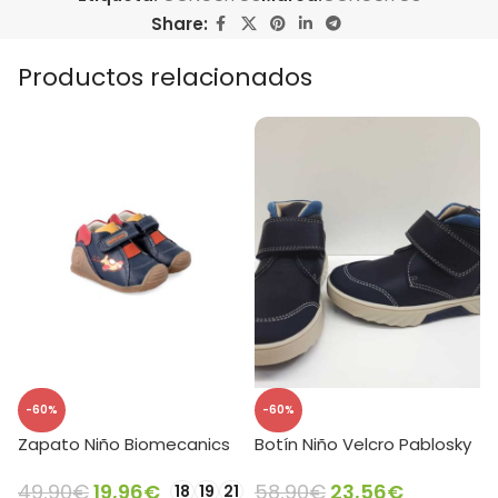
Share:
Productos relacionados
-60%
-60%
Zapato Niño Biomecanics
Botín Niño Velcro Pablosky
49,90
€
19,96
€
58,90
€
23,56
€
18
19
21