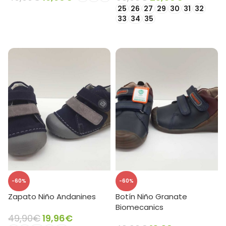
25
26
27
29
30
31
32
SELECCIONAR OPCIONES
33
34
35
SELECCIONAR OPCIONES
-60%
-60%
Zapato Niño Andanines
Botín Niño Granate
Biomecanics
49,90
€
19,96
€