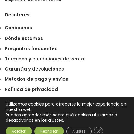
De interés
Conócenos
Dónde estamos
Preguntas frecuentes
Términos y condiciones de venta
Garantía y devoluciones
Métodos de pago y envíos
Política de privacidad
Política de cookies
Utilizamos cookies para ofrecerte la mejor experiencia en
nuestra web.
Puedes aprender más sobre qué cookies utilizamos o
desactivarlas en los ajustes.
Sneakers
34,90
€
Marino
SELECCIONE
COMPRAR
Cerrar el banner
Aceptar
Rechazar
Ajustes
Niño
OPCIONES
AHORA