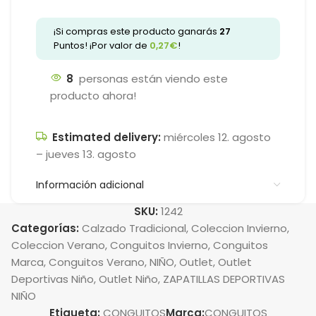
¡Si compras este producto ganarás
27
Puntos! ¡Por valor de
0,27
€
!
8
personas están viendo este
producto ahora!
Estimated delivery:
miércoles 12. agosto
– jueves 13. agosto
Información adicional
SKU:
1242
Categorías:
Calzado Tradicional
,
Coleccion Invierno
,
Coleccion Verano
,
Conguitos Invierno
,
Conguitos
Marca
,
Conguitos Verano
,
NIÑO
,
Outlet
,
Outlet
Deportivas Niño
,
Outlet Niño
,
ZAPATILLAS DEPORTIVAS
NIÑO
Etiqueta:
CONGUITOS
Marca:
CONGUITOS