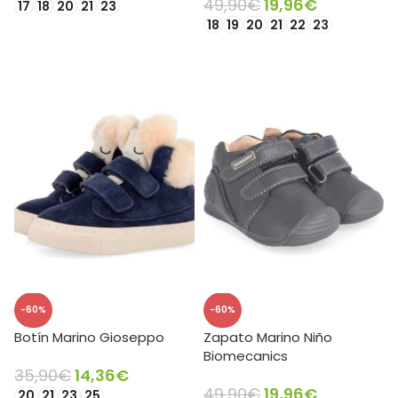
49,90
€
19,96
€
17
18
20
21
23
18
19
20
21
22
23
SELECCIONAR OPCIONES
SELECCIONAR OPCIONES
-60%
-60%
Botín Marino Gioseppo
Zapato Marino Niño
Biomecanics
35,90
€
14,36
€
49,90
€
19,96
€
20
21
23
25