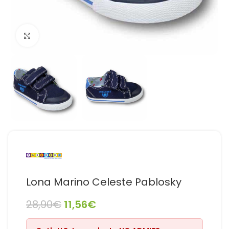
Haga Click para agrandar
Lona Marino Celeste Pablosky
28,90
€
11,56
€