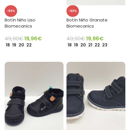
-60%
-60%
Botín Niño Liso
Botín Niño Granate
Biomecanics
Biomecanics
49,90
€
19,96
€
49,90
€
19,96
€
18
19
20
22
18
19
20
21
22
23
SELECCIONAR OPCIONES
SELECCIONAR OPCIONES