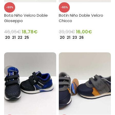
-60%
-60%
Bota Niño Velcro Doble
Botín Niño Doble Velcro
Gioseppo
Chicco
46,95
€
18,78
€
39,99
€
16,00
€
20
21
22
25
20
21
23
26
SELECCIONAR OPCIONES
SELECCIONAR OPCIONES