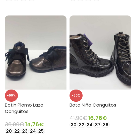
SELECCIONAR OPCIONES
SELECCIONAR OPCIONES
-60%
-60%
Botin Plomo Lazo
Bota Niña Conguitos
Conguitos
41,90
€
16,76
€
36,90
€
14,76
€
30
32
34
37
38
20
22
23
24
25
SELECCIONAR OPCIONES