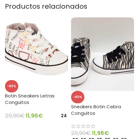
Productos relacionados
-60%
Botin Sneakers Letras
-60%
Conguitos
Sneakers Botin Cebra
Conguitos
29,90
€
11,96
€
24
SELECCIONAR OPCIONES
29,90
€
11,96
€