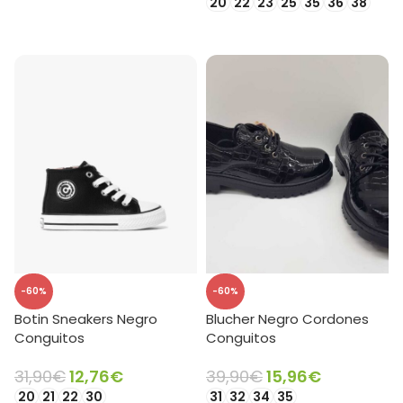
20
22
23
25
35
36
38
SELECCIONAR OPCIONES
-60%
-60%
Botin Sneakers Negro
Blucher Negro Cordones
Conguitos
Conguitos
31,90
€
12,76
€
39,90
€
15,96
€
20
21
22
30
31
32
34
35