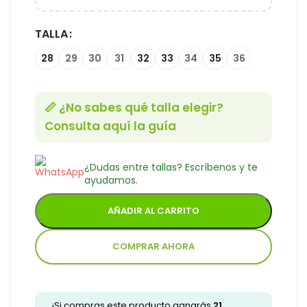
TALLA
28
29
30
31
32
33
34
35
36
📏 ¿No sabes qué talla elegir?
Consulta aquí la guía
¿Dudas entre tallas? Escríbenos y te
ayudamos.
AÑADIR AL CARRITO
COMPRAR AHORA
¡Si compras este producto ganarás
21